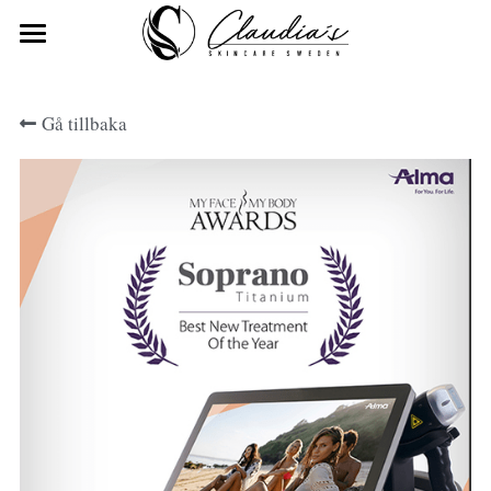
Om
Gå tillbaka
Tjänster
Kundreferenser
Kontakt
Adress/Resväg
Bilder
Priser och Bokning