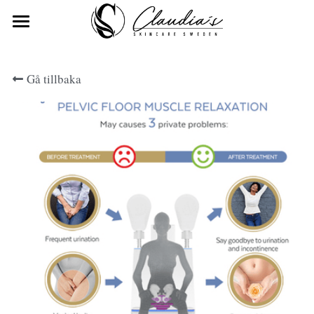
Om
Gå tillbaka
Tjänster
Kundreferenser
Kontakt
Adress/Resväg
Bilder
Priser och Bokning